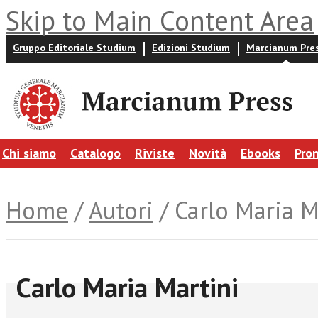
Skip to Main Content Area
Gruppo Editoriale Studium
Edizioni Studium
Marcianum Pre
Chi siamo
Catalogo
Riviste
Novità
Ebooks
Pro
Home
/
Autori
/ Carlo Maria M
Carlo Maria Martini