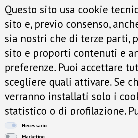
Questo sito usa cookie tecnic
sito e, previo consenso, anche
sia nostri che di terze parti,
sito e proporti contenuti e a
preferenze. Puoi accettare tutti
scegliere quali attivare. Se c
verranno installati solo i co
statistico o di profilazione.
dalla Cookie Policy.
Necessario
Marketing