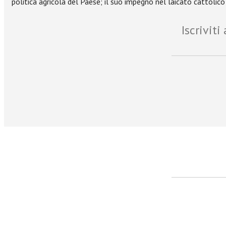
politica agricola del Paese; il suo impegno nel laicato cattolic
Iscrivit
facebook
Twitter