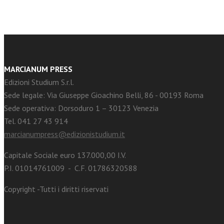
MARCIANUM PRESS
Edizioni Studium S.r.l.
Sede legale: Via Giuseppe Gioachino Belli, 86 - 00193 Roma
Sede operativa: Dorsoduro 1 – 30123 Venezia
Tel. 041 27 43 914
marcianumpress@edizionistudium.it
Capitale Sociale euro 137.000,00 I.V.
P.I. 01014761009 - C.F. 01786320588
Copyright -Tutti i diritti riservati