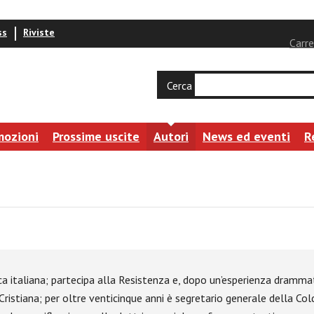
ss
Riviste
Carre
Cerca
mozioni
Prossime uscite
Autori
News ed eventi
R
a italiana; partecipa alla Resistenza e, dopo un’esperienza drammat
istiana; per oltre venticinque anni è segretario generale della Cold