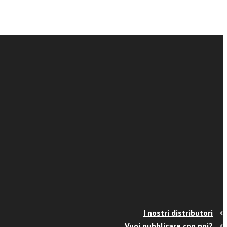
I nostri distributori
Vuoi pubblicare con noi?