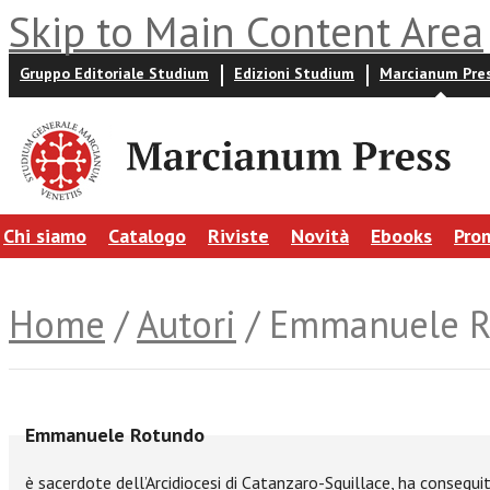
Skip to Main Content Area
Gruppo Editoriale Studium
Edizioni Studium
Marcianum Pre
Chi siamo
Catalogo
Riviste
Novità
Ebooks
Pro
Home
/
Autori
/ Emmanuele R
Emmanuele Rotundo
è sacerdote dell’Arcidiocesi di Catanzaro-Squillace, ha consegui