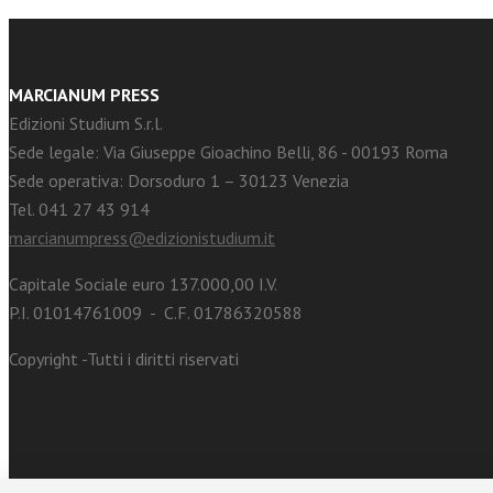
MARCIANUM PRESS
Edizioni Studium S.r.l.
Sede legale: Via Giuseppe Gioachino Belli, 86 - 00193 Roma
Sede operativa: Dorsoduro 1 – 30123 Venezia
Tel. 041 27 43 914
marcianumpress@edizionistudium.it
Capitale Sociale euro 137.000,00 I.V.
P.I. 01014761009 - C.F. 01786320588
Copyright -Tutti i diritti riservati