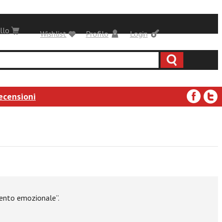
llo
Wishlist
Profilo
Login
ecensioni
imento emozionale”.