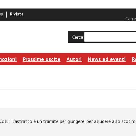
ss
Riviste
Carre
Cerca
mozioni
Prossime uscite
Autori
News ed eventi
R
 Colli: “l’astratto è un tramite per giungere, per alludere allo scot