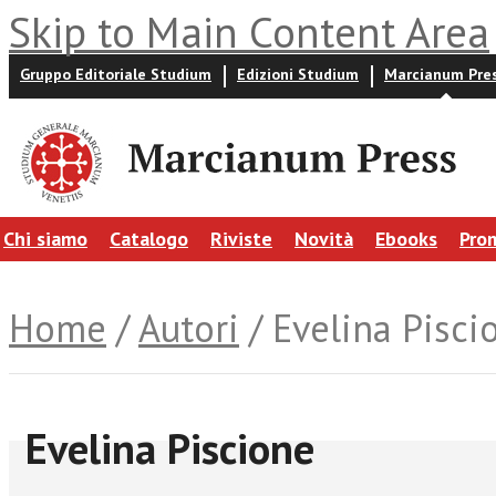
Skip to Main Content Area
Gruppo Editoriale Studium
Edizioni Studium
Marcianum Pre
Chi siamo
Catalogo
Riviste
Novità
Ebooks
Pro
Home
/
Autori
/ Evelina Pisci
Evelina Piscione