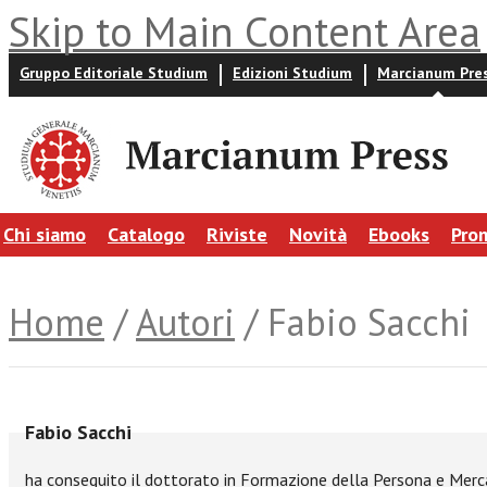
Skip to Main Content Area
Gruppo Editoriale Studium
Edizioni Studium
Marcianum Pre
Chi siamo
Catalogo
Riviste
Novità
Ebooks
Pro
Home
/
Autori
/ Fabio Sacchi
Fabio Sacchi
ha conseguito il dottorato in Formazione della Persona e Merca