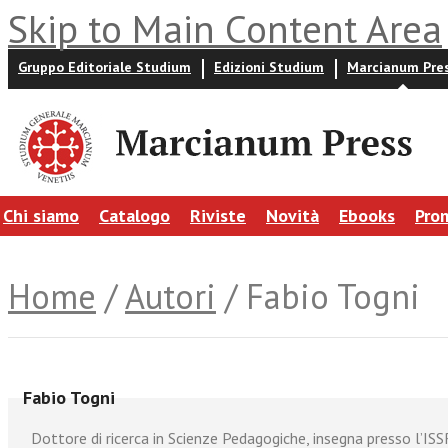
Skip to Main Content Area
Gruppo Editoriale Studium
Edizioni Studium
Marcianum Pre
Chi siamo
Catalogo
Riviste
Novità
Ebooks
Pro
Home
/
Autori
/ Fabio Togni
Fabio Togni
Dottore di ricerca in Scienze Pedagogiche, insegna presso l’ISSR