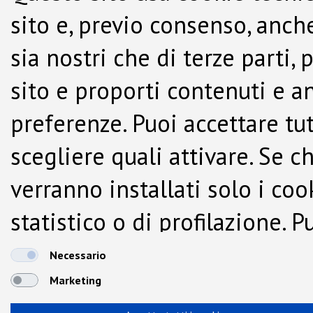
sito e, previo consenso, anche
sia nostri che di terze parti,
sito e proporti contenuti e a
preferenze. Puoi accettare tutti
scegliere quali attivare. Se c
verranno installati solo i co
statistico o di profilazione.
dalla Cookie Policy.
Necessario
Marketing