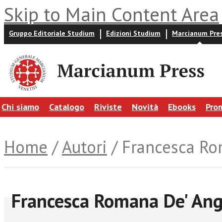
Skip to Main Content Area
Gruppo Editoriale Studium
Edizioni Studium
Marcianum Pre
Chi siamo
Catalogo
Riviste
Novità
Ebooks
Pro
Home
/
Autori
/ Francesca Ro
Francesca Romana De' Ang