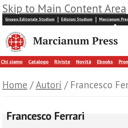
Skip to Main Content Area
Gruppo Editoriale Studium
Edizioni Studium
Marcianum Pre
Chi siamo
Catalogo
Riviste
Novità
Ebooks
Pro
Home
/
Autori
/ Francesco Fer
Francesco Ferrari