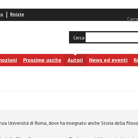
ss
Riviste
Carre
Cerca
mozioni
Prossime uscite
Autori
News ed eventi
R
ienza Università di Roma, dove ha insegnato anche Storia della filo