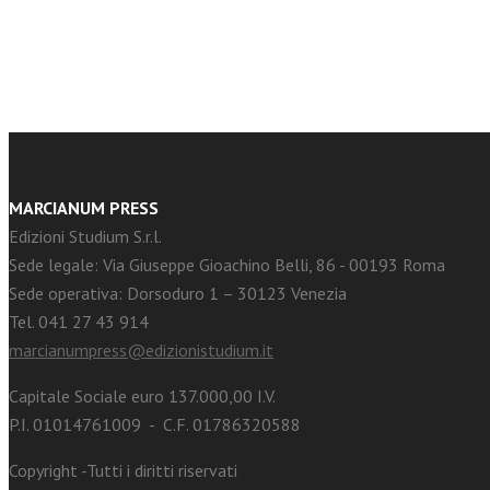
facebook
Twitter
MARCIANUM PRESS
Edizioni Studium S.r.l.
Sede legale: Via Giuseppe Gioachino Belli, 86 - 00193 Roma
Sede operativa: Dorsoduro 1 – 30123 Venezia
Tel. 041 27 43 914
marcianumpress@edizionistudium.it
Capitale Sociale euro 137.000,00 I.V.
P.I. 01014761009 - C.F. 01786320588
Copyright -Tutti i diritti riservati