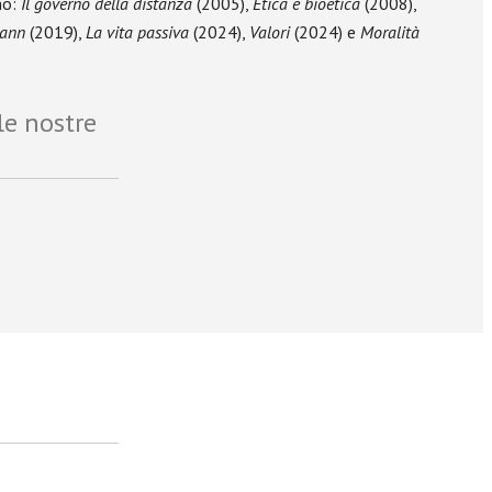
no:
Il governo della distanza
(2005),
Etica e bioetica
(2008),
Mann
(2019),
La vita passiva
(2024),
Valori
(2024) e
Moralità
le nostre