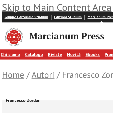
Skip to Main Content Area
Gruppo Editoriale Studium
Edizioni Studium
Marcianum Pre
Chi siamo
Catalogo
Riviste
Novità
Ebooks
Pro
Home
/
Autori
/ Francesco Zo
Francesco Zordan