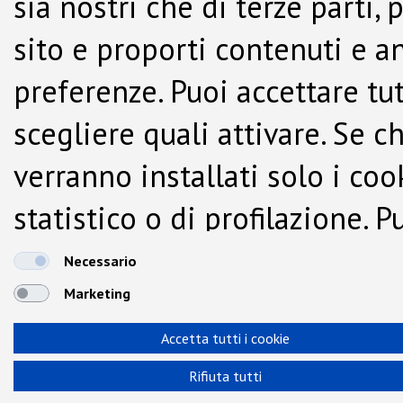
sia nostri che di terze parti,
sito e proporti contenuti e a
preferenze. Puoi accettare tutti
scegliere quali attivare. Se c
verranno installati solo i co
statistico o di profilazione.
dalla Cookie Policy.
Necessario
Marketing
Accetta tutti i cookie
Rifiuta tutti