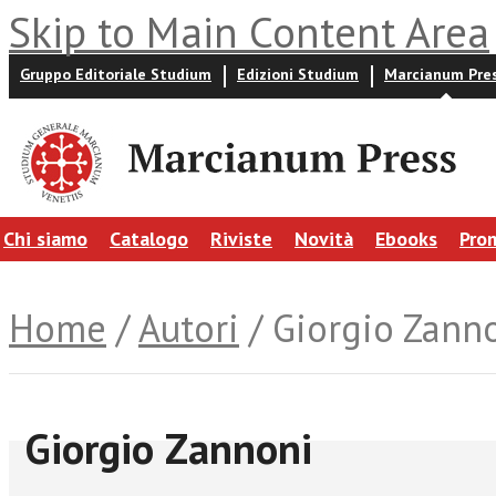
Skip to Main Content Area
Gruppo Editoriale Studium
Edizioni Studium
Marcianum Pre
Chi siamo
Catalogo
Riviste
Novità
Ebooks
Pro
Home
/
Autori
/ Giorgio Zann
Giorgio Zannoni