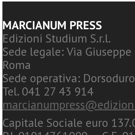
MARCIANUM PRESS
Edizioni Studium S.r.l.
Sede legale: Via Giuseppe 
Roma
Sede operativa: Dorsoduro
Tel. 041 27 43 914
marcianumpress@edizioni
Capitale Sociale euro 137.0