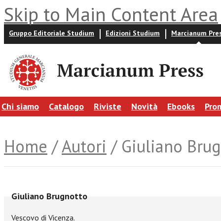
Skip to Main Content Area
Gruppo Editoriale Studium
Edizioni Studium
Marcianum Pre
Chi siamo
Catalogo
Riviste
Novità
Ebooks
Pro
Home
/
Autori
/ Giuliano Bru
Giuliano Brugnotto
Vescovo di Vicenza.