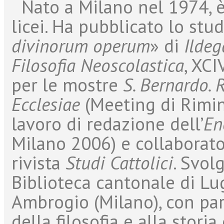
Nato a Milano nel 1974, è 
licei. Ha pubblicato lo stu
divinorum operum
» di
Ildeg
Filosofia Neoscolastica
, XCI
per le mostre
S. Bernardo. 
Ecclesiae
(Meeting di Rimin
lavoro di redazione dell’
En
Milano 2006) e collaborat
rivista
Studi Cattolici
. Svol
Biblioteca cantonale di Lug
Ambrogio (Milano), con part
della filosofia e alla stori