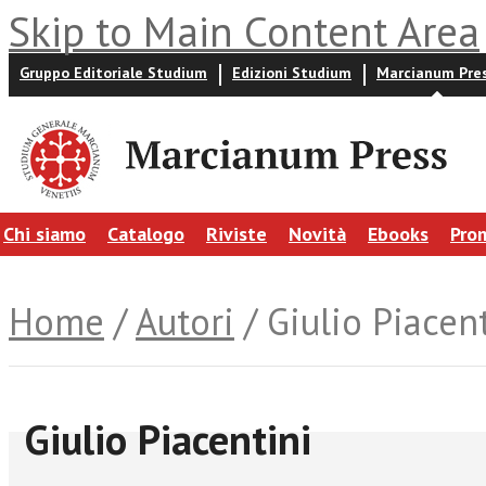
Skip to Main Content Area
Gruppo Editoriale Studium
Edizioni Studium
Marcianum Pre
Chi siamo
Catalogo
Riviste
Novità
Ebooks
Pro
Home
/
Autori
/ Giulio Piacen
Giulio Piacentini