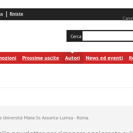
ss
Riviste
Carre
Cerca
mozioni
Prossime uscite
Autori
News ed eventi
R
ra Università Maria Ss. Assunta-Lumsa - Roma.