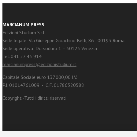
MARCIANUM PRESS
Edizioni Studium S.r.l.
Sede legale: Via Giuseppe Gioachino Belli, 86 - 00193 Roma
Sede operativa: Dorsoduro 1 – 30123 Venezia
Tel. 041 27 43 914
marcianumpress@edizionistudium.it
Capitale Sociale euro 137.000,00 I.V.
P.I. 01014761009 - C.F. 01786320588
Copyright -Tutti i diritti riservati