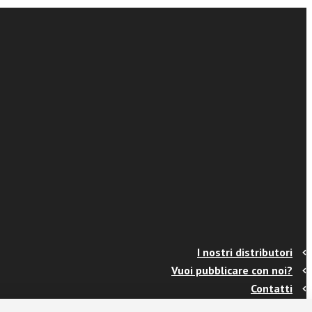
I nostri distributori
Vuoi pubblicare con noi?
Contatti
Info e spedizioni