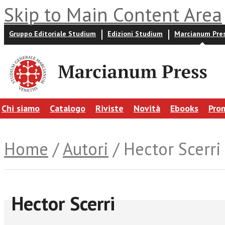
Skip to Main Content Area
Gruppo Editoriale Studium
Edizioni Studium
Marcianum Pre
Chi siamo
Catalogo
Riviste
Novità
Ebooks
Pro
Home
/
Autori
/ Hector Scerri
Hector Scerri