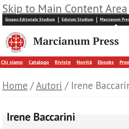
Skip to Main Content Area
Gruppo Editoriale Studium
Edizioni Studium
Marcianum Pre
Chi siamo
Catalogo
Riviste
Novità
Ebooks
Pro
Home
/
Autori
/ Irene Baccari
Irene Baccarini