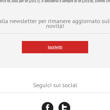
erco te, solo per te
(2017);
Il desiderio è sempre di te
(2019);
Dimmi ch
i alla newsletter per rimanere aggiornato sul
novità!
Iscriviti
Seguici sui social