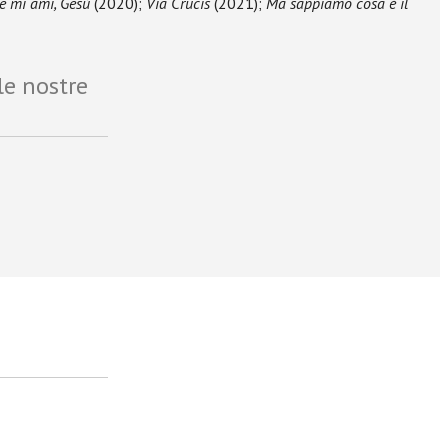
e mi ami, Gesù
(2020);
Via Crucis
(2021);
Ma sappiamo cosa è il
le nostre