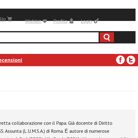
llo
Wishlist
Profilo
Login
ecensioni
iretta collaborazione con il Papa. Già docente di Diritto
SS. Assunta (L.U.M.S.A.) di Roma. Ѐ autore di numerose