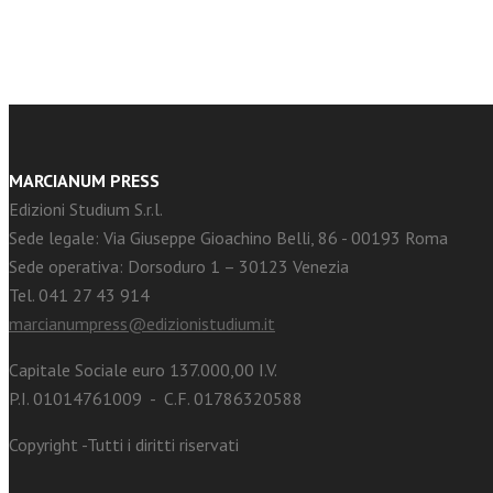
MARCIANUM PRESS
Edizioni Studium S.r.l.
Sede legale: Via Giuseppe Gioachino Belli, 86 - 00193 Roma
Sede operativa: Dorsoduro 1 – 30123 Venezia
Tel. 041 27 43 914
marcianumpress@edizionistudium.it
Capitale Sociale euro 137.000,00 I.V.
P.I. 01014761009 - C.F. 01786320588
Copyright -Tutti i diritti riservati