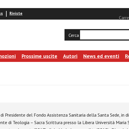
ss
Riviste
Carre
Cerca
mozioni
Prossime uscite
Autori
News ed eventi
R
co di Presidente del Fondo Assistenza Sanitaria della Santa Sede, in d
nte di Teologia – Sacra Scrittura presso la Libera Università Maria 