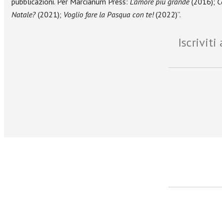
pubblicazioni. Per Marcianum Press:
L’amore più grande
(2016);
C
Natale?
(2021);
Voglio fare la Pasqua con te!
(2022)”.
Iscrivit
facebook
Twitter