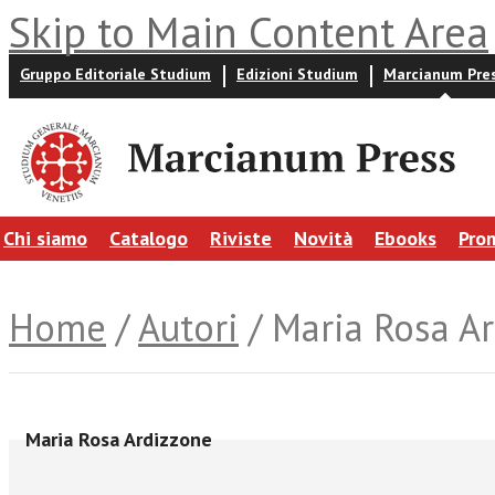
Skip to Main Content Area
Gruppo Editoriale Studium
Edizioni Studium
Marcianum Pre
Chi siamo
Catalogo
Riviste
Novità
Ebooks
Pro
Home
/
Autori
/ Maria Rosa A
Maria Rosa Ardizzone