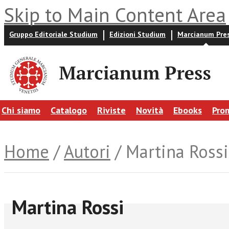
Skip to Main Content Area
Gruppo Editoriale Studium
Edizioni Studium
Marcianum Pre
Chi siamo
Catalogo
Riviste
Novità
Ebooks
Pro
Home
/
Autori
/ Martina Rossi
Martina Rossi