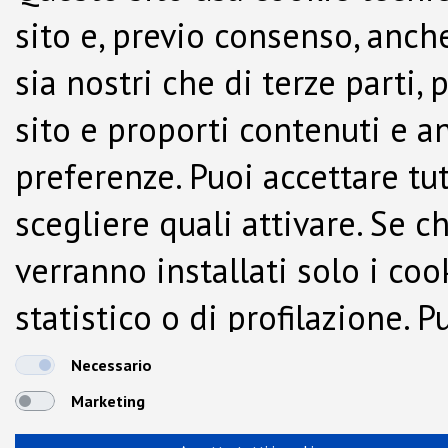
sito e, previo consenso, anche
sia nostri che di terze parti,
sito e proporti contenuti e a
preferenze. Puoi accettare tutti
scegliere quali attivare. Se c
verranno installati solo i co
statistico o di profilazione.
dalla Cookie Policy.
Necessario
Marketing