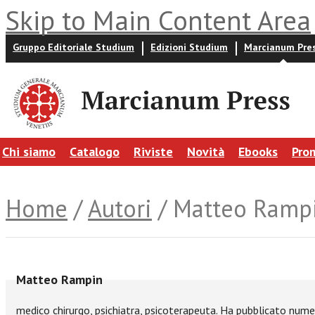
Skip to Main Content Area
Gruppo Editoriale Studium
Edizioni Studium
Marcianum Pre
Chi siamo
Catalogo
Riviste
Novità
Ebooks
Pro
Home
/
Autori
/ Matteo Ramp
Matteo Rampin
medico chirurgo, psichiatra, psicoterapeuta. Ha pubblicato numero