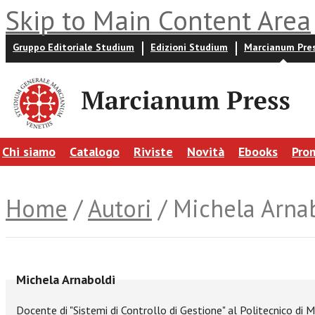
Skip to Main Content Area
Gruppo Editoriale Studium
Edizioni Studium
Marcianum Pre
Chi siamo
Catalogo
Riviste
Novità
Ebooks
Pro
Home
/
Autori
/ Michela Arna
Michela Arnaboldi
Docente di "Sistemi di Controllo di Gestione" al Politecnico di M