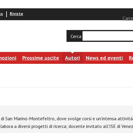
ss
Riviste
Carre
Cerca
mozioni
Prossime uscite
Autori
News ed eventi
R
 e di San Marino-Montefeltro, dove svolge corsi e un’intensa attivit
labora a diversi progetti di ricerca; docente invitato all’ISE di Vene