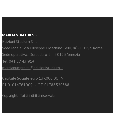
MARCIANUM PRESS
Edizioni Studium S.r.l.
Sede legale: Via Giuseppe Gioachino Belli, 86 - 00193 Roma
Sede operativa: Dorsoduro 1 – 30123 Venezia
Tel. 041 27 43 914
marcianumpress@edizionistudium.it
Capitale Sociale euro 137.000,00 I.V.
P.I. 01014761009 - C.F. 01786320588
Copyright -Tutti i diritti riservati