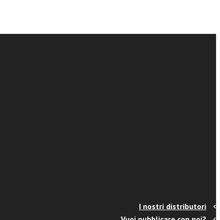
I nostri distributori
Vuoi pubblicare con noi?