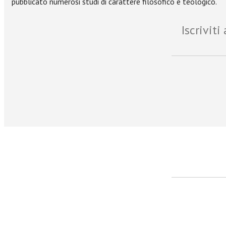
pubblicato numerosi studi di carattere filosofico e teologico.
Iscrivit
facebook
Twitter