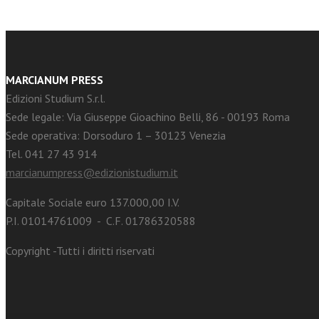
MARCIANUM PRESS
Edizioni Studium S.r.l.
Sede legale: Via Giuseppe Gioachino Belli, 86 - 00193 Roma
Sede operativa: Dorsoduro 1 – 30123 Venezia
Tel. 041 27 43 914
marcianumpress@edizionistudium.it
Capitale Sociale euro 137.000,00 I.V.
P.I. 01014761009 - C.F. 01786320588
Copyright -Tutti i diritti riservati