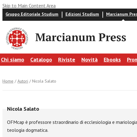
Skip to Main Content Area
Gruppo Editoriale Studium
Edizioni Studium
Marcianum Pre
Chi siamo
Catalogo
Riviste
Novità
Ebooks
Pro
Home
/
Autori
/ Nicola Salato
Nicola Salato
OFMcap è professore straordinario di ecclesiologia e mariologia p
teologia dogmatica.