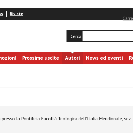
ss
Riviste
Carre
Cerca
mozioni
Prossime uscite
Autori
News ed eventi
R
resso la Pontificia Facoltà Teologica dell’Italia Meridionale, sez. Sa