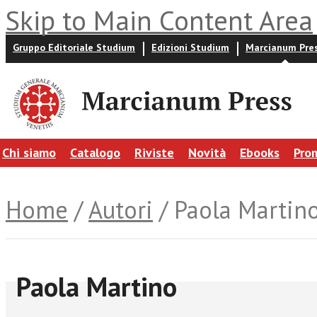
Skip to Main Content Area
Gruppo Editoriale Studium
Edizioni Studium
Marcianum Pre
Chi siamo
Catalogo
Riviste
Novità
Ebooks
Pro
Home
/
Autori
/ Paola Martin
Paola Martino