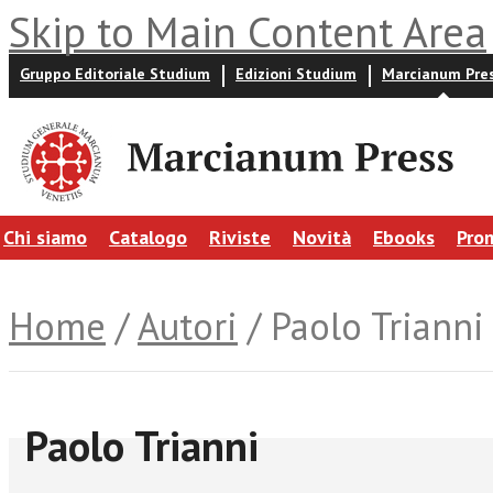
Skip to Main Content Area
Gruppo Editoriale Studium
Edizioni Studium
Marcianum Pre
Chi siamo
Catalogo
Riviste
Novità
Ebooks
Pro
Home
/
Autori
/ Paolo Trianni
Paolo Trianni