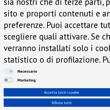
sia nostri che di terze parti,
sito e proporti contenuti e a
preferenze. Puoi accettare tutti
scegliere quali attivare. Se c
verranno installati solo i co
statistico o di profilazione.
dalla Cookie Policy.
Necessario
Marketing
Accetta tutti i cookie
Rifiuta tutti