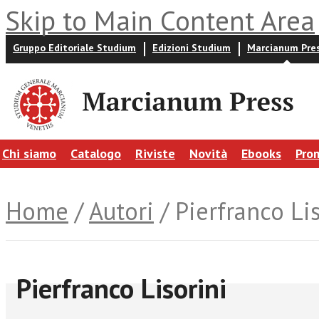
Skip to Main Content Area
Gruppo Editoriale Studium
Edizioni Studium
Marcianum Pre
Chi siamo
Catalogo
Riviste
Novità
Ebooks
Pro
Home
/
Autori
/ Pierfranco Li
Pierfranco Lisorini