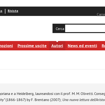
ss
Riviste
Carre
Cerca
mozioni
Prossime uscite
Autori
News ed eventi
R
iana e a Heidelberg, laureandosi con il prof. M. M. Olivetti. Consegui
phy”
(1866-1867) by F. Brentano (2007);
Una nuova lettura dell’Aristot