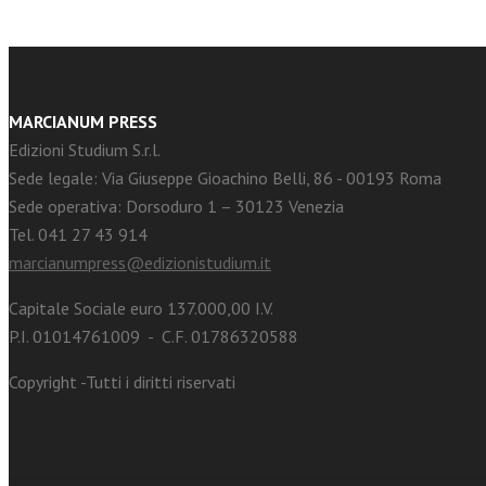
MARCIANUM PRESS
Edizioni Studium S.r.l.
Sede legale: Via Giuseppe Gioachino Belli, 86 - 00193 Roma
Sede operativa: Dorsoduro 1 – 30123 Venezia
Tel. 041 27 43 914
marcianumpress@edizionistudium.it
Capitale Sociale euro 137.000,00 I.V.
P.I. 01014761009 - C.F. 01786320588
Copyright -Tutti i diritti riservati