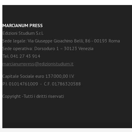
MARCIANUM PRESS
Edizioni Studium S.r.l.
Sede legale: Via Giuseppe Gioachino Belli, 86 - 00193 Roma
Sede operativa: Dorsoduro 1 – 30123 Venezia
Tel. 041 27 43 914
marcianumpress@edizionistudium.it
Capitale Sociale euro 137.000,00 I.V.
P.I. 01014761009 - C.F. 01786320588
Copyright -Tutti i diritti riservati