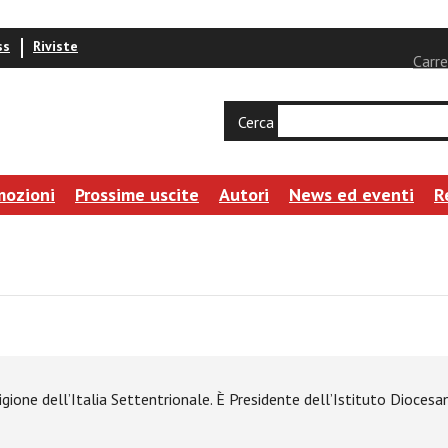
ss
Riviste
Carre
Cerca
mozioni
Prossime uscite
Autori
News ed eventi
R
gione dell’Italia Settentrionale. È Presidente dell’Istituto Dioces