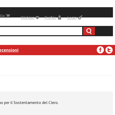
llo
Wishlist
Profilo
Login
ecensioni
ano per il Sostentamento del Clero.