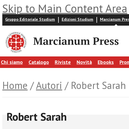
Skip to Main Content Area
Gruppo Editoriale Studium
Edizioni Studium
Marcianum Pre
Chi siamo
Catalogo
Riviste
Novità
Ebooks
Pro
Home
/
Autori
/ Robert Sarah
Robert Sarah