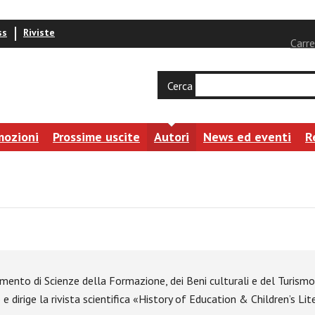
ss
Riviste
Carre
Cerca
mozioni
Prossime uscite
Autori
News ed eventi
R
imento di Scienze della Formazione, dei Beni culturali e del Turismo d
 dirige la rivista scientifica «History of Education & Children’s Li