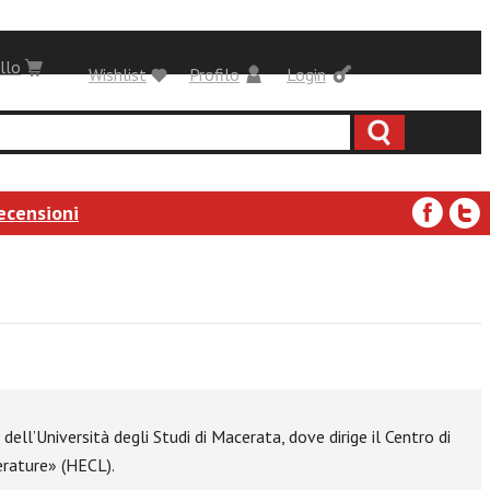
llo
Wishlist
Profilo
Login
ecensioni
ell’Università degli Studi di Macerata, dove dirige il Centro di
terature» (HECL).