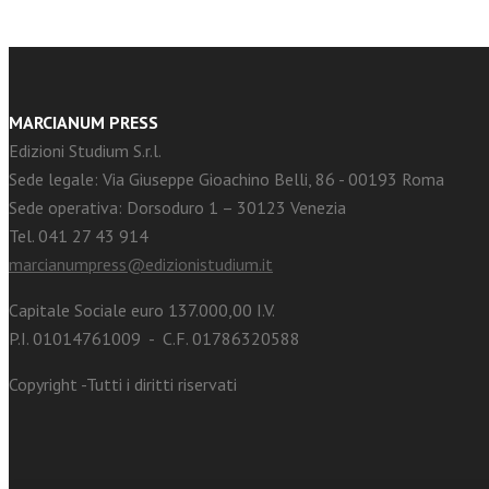
MARCIANUM PRESS
Edizioni Studium S.r.l.
Sede legale: Via Giuseppe Gioachino Belli, 86 - 00193 Roma
Sede operativa: Dorsoduro 1 – 30123 Venezia
Tel. 041 27 43 914
marcianumpress@edizionistudium.it
Capitale Sociale euro 137.000,00 I.V.
P.I. 01014761009 - C.F. 01786320588
Copyright -Tutti i diritti riservati