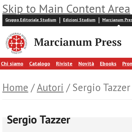
Skip to Main Content Area
Gruppo Editoriale Studium
Edizioni Studium
Marcianum Pre
Chi siamo
Catalogo
Riviste
Novità
Ebooks
Pro
Home
/
Autori
/ Sergio Tazzer
Sergio Tazzer