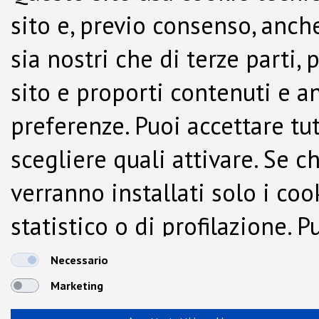
sito e, previo consenso, anche
sia nostri che di terze parti,
sito e proporti contenuti e a
preferenze. Puoi accettare tutti
scegliere quali attivare. Se c
verranno installati solo i co
statistico o di profilazione.
dalla Cookie Policy.
Necessario
Marketing