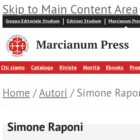
Skip to Main Content Area
Gruppo Editoriale Studium
Edizioni Studium
Marcianum Pre
Chi siamo
Catalogo
Riviste
Novità
Ebooks
Pro
Home
/
Autori
/ Simone Rapo
Simone Raponi