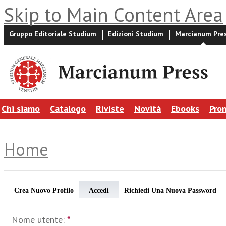
Skip to Main Content Area
Gruppo Editoriale Studium
Edizioni Studium
Marcianum Pre
Chi siamo
Catalogo
Riviste
Novità
Ebooks
Pro
Home
Crea Nuovo Profilo
Accedi
Richiedi Una Nuova Password
Nome utente:
*