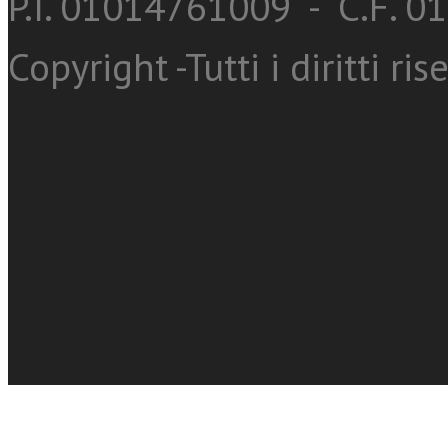
P.I. 01014761009 - C.F. 
Copyright -Tutti i diritti ris