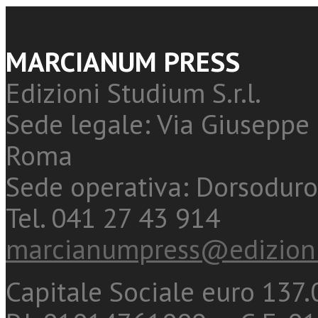
MARCIANUM PRESS
Edizioni Studium S.r.l.
Sede legale: Via Giuseppe 
Roma
Sede operativa: Dorsoduro
Tel. 041 27 43 914
marcianumpress@edizioni
Capitale Sociale euro 137.0