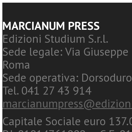
MARCIANUM PRESS
Edizioni Studium S.r.l.
Sede legale: Via Giuseppe 
Roma
Sede operativa: Dorsoduro
Tel. 041 27 43 914
marcianumpress@edizioni
Capitale Sociale euro 137.0