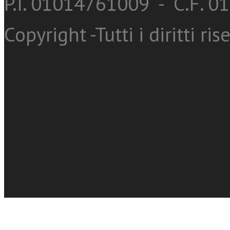
P.I. 01014761009 - C.F. 
Copyright -Tutti i diritti ris