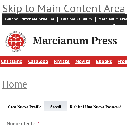
Skip to Main Content Area
Gruppo Editoriale Studium
Edizioni Studium
Marcianum Pre
Chi siamo
Catalogo
Riviste
Novità
Ebooks
Pro
Home
Crea Nuovo Profilo
Accedi
Richiedi Una Nuova Password
Nome utente:
*