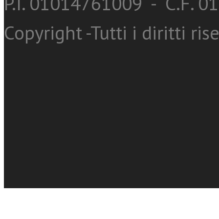
P.I. 01014761009 - C.F. 
Copyright -Tutti i diritti ris