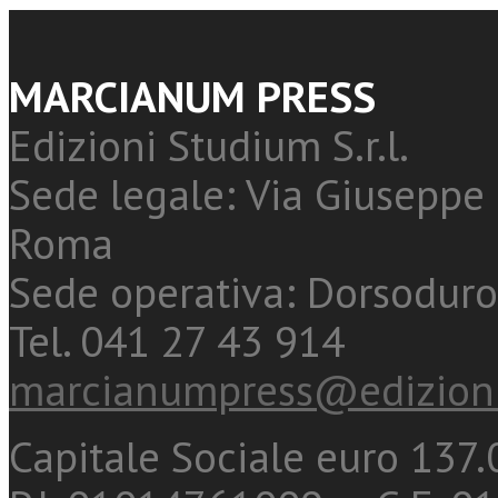
MARCIANUM PRESS
Edizioni Studium S.r.l.
Sede legale: Via Giuseppe 
Roma
Sede operativa: Dorsoduro
Tel. 041 27 43 914
marcianumpress@edizioni
Capitale Sociale euro 137.0