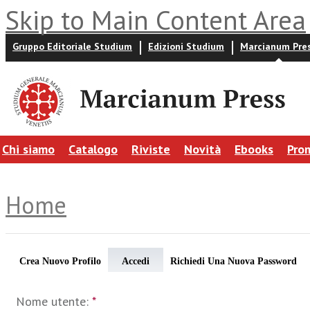
Skip to Main Content Area
Gruppo Editoriale Studium
Edizioni Studium
Marcianum Pre
Chi siamo
Catalogo
Riviste
Novità
Ebooks
Pro
Home
Crea Nuovo Profilo
Accedi
Richiedi Una Nuova Password
Nome utente:
*