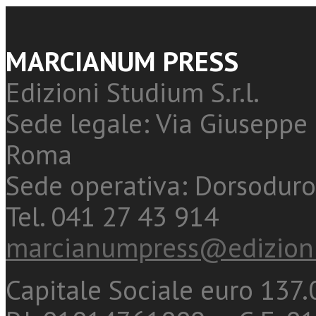
MARCIANUM PRESS
Edizioni Studium S.r.l.
Sede legale: Via Giuseppe 
Roma
Sede operativa: Dorsoduro
Tel. 041 27 43 914
marcianumpress@edizioni
Capitale Sociale euro 137.0