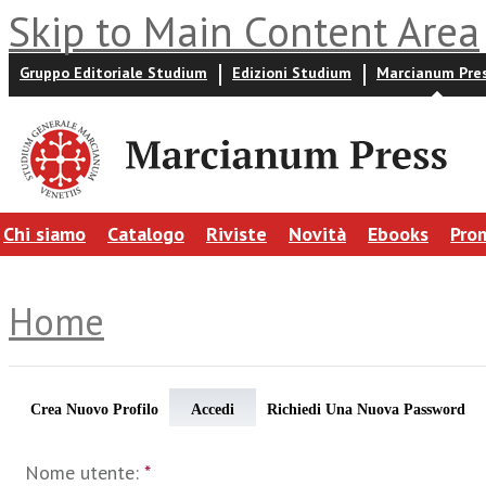
Skip to Main Content Area
Gruppo Editoriale Studium
Edizioni Studium
Marcianum Pre
Chi siamo
Catalogo
Riviste
Novità
Ebooks
Pro
Home
Crea Nuovo Profilo
Accedi
Richiedi Una Nuova Password
Nome utente:
*