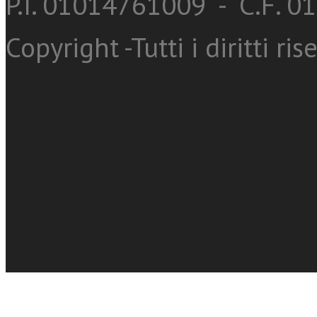
P.I. 01014761009 - C.F. 
Copyright -Tutti i diritti ris