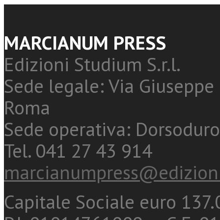
MARCIANUM PRESS
Edizioni Studium S.r.l.
Sede legale: Via Giuseppe 
Roma
Sede operativa: Dorsoduro
Tel. 041 27 43 914
marcianumpress@edizioni
Capitale Sociale euro 137.0