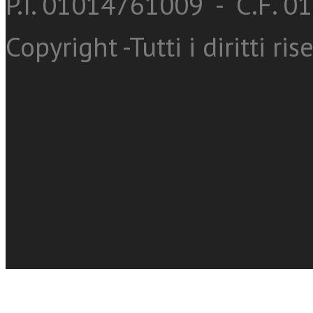
P.I. 01014761009 - C.F. 
Copyright -Tutti i diritti ris