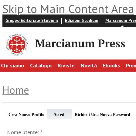
Skip to Main Content Area
Gruppo Editoriale Studium
Edizioni Studium
Marcianum Pre
Chi siamo
Catalogo
Riviste
Novità
Ebooks
Pro
Home
Crea Nuovo Profilo
Accedi
Richiedi Una Nuova Password
Nome utente:
*