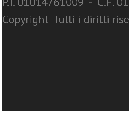
P.I. 01014761009 - C.F. 
Copyright -Tutti i diritti ris