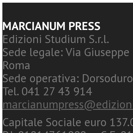
MARCIANUM PRESS
Edizioni Studium S.r.l.
Sede legale: Via Giuseppe 
Roma
Sede operativa: Dorsoduro
Tel. 041 27 43 914
marcianumpress@edizioni
Capitale Sociale euro 137.0