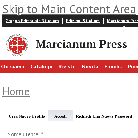
Skip to Main Content Area
Gruppo Editoriale Studium
Edizioni Studium
Marcianum Pre
Chi siamo
Catalogo
Riviste
Novità
Ebooks
Pro
Home
Crea Nuovo Profilo
Accedi
Richiedi Una Nuova Password
Nome utente:
*