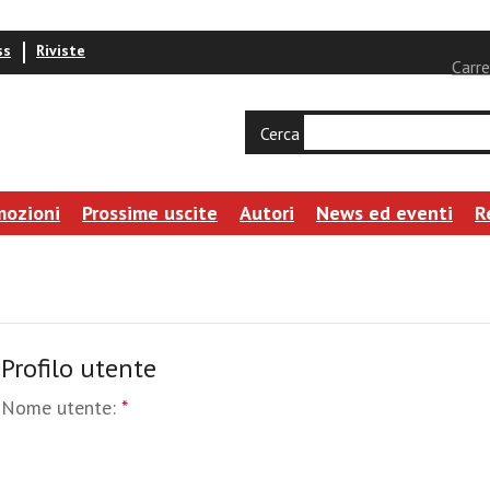
ss
Riviste
Carre
Cerca
mozioni
Prossime uscite
Autori
News ed eventi
R
Profilo utente
Nome utente:
*