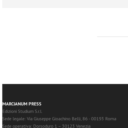
facebook
Twitter
MARCIANUM PRESS
Edizioni Studium S.r.l.
Sede legale: Via Giuseppe Gioachino Belli, 86 - 00193 Roma
Sede operativa: Dorsoduro 1 – 30123 Venezia