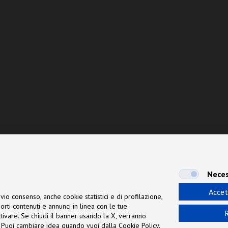
Neces
Accet
vio consenso, anche cookie statistici e di profilazione,
orti contenuti e annunci in linea con le tue
R
 attivare. Se chiudi il banner usando la X, verranno
ne. Puoi cambiare idea quando vuoi dalla Cookie Policy.