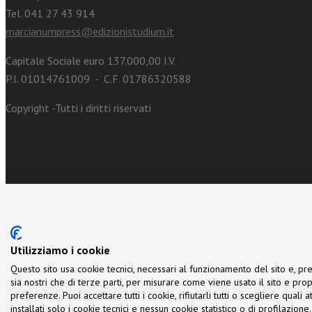
Tel. 041 27 43 914
marcianumpress@edizionistudium.it
Capitale Sociale euro 137.000,00 I.V.
P.I. 01014761009 - C.F. 01786320588
Copyright -Tutti i diritti riservati
Utilizziamo i cookie
Questo sito usa cookie tecnici, necessari al funzionamento del sito e, pre
sia nostri che di terze parti, per misurare come viene usato il sito e prop
preferenze. Puoi accettare tutti i cookie, rifiutarli tutti o scegliere quali
installati solo i cookie tecnici e nessun cookie statistico o di profilazio