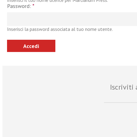
Inserisci il tuo nome utente per Marcianum Press.
Password:
*
Inserisci la password associata al tuo nome utente.
Iscrivit