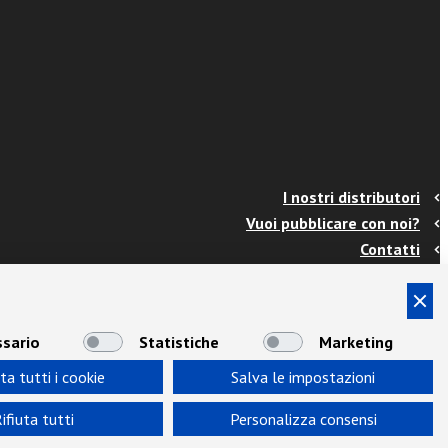
I nostri distributori
Vuoi pubblicare con noi?
Contatti
Info e spedizioni
Termini e condizioni
Cookies
sario
Statistiche
Marketing
Privacy
ta tutti i cookie
Salva le impostazioni
Area Docenti
Newsletter
ifiuta tutti
Personalizza consensi