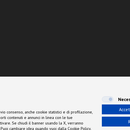
Neces
Accet
vio consenso, anche cookie statistici e di profilazione,
orti contenuti e annunci in linea con le tue
R
 attivare. Se chiudi il banner usando la X, verranno
ne. Puoi cambiare idea quando vuoi dalla Cookie Policy.