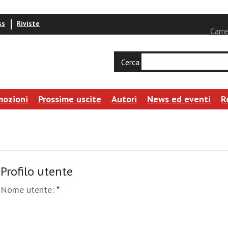
ss
Riviste
Carre
Cerca
mozioni
Prossime uscite
Autori
News ed eventi
R
Profilo utente
Nome utente:
*