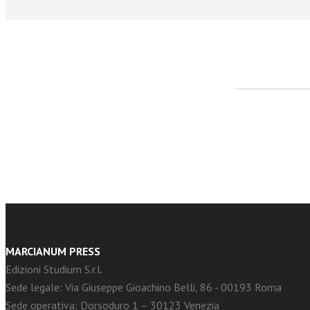
facebook
Twitter
MARCIANUM PRESS
Edizioni Studium S.r.l.
Sede legale: Via Giuseppe Gioachino Belli, 86 - 00193 Roma
Sede operativa: Dorsoduro 1 – 30123 Venezia