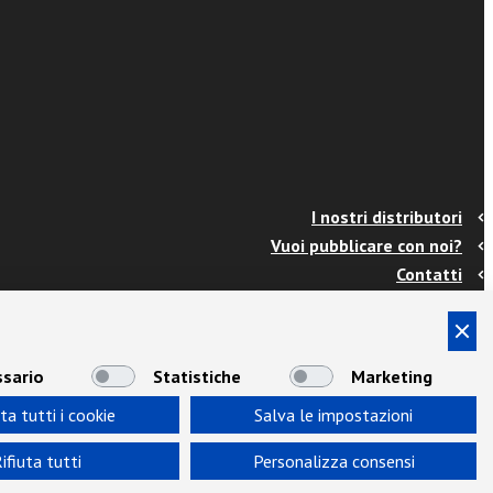
I nostri distributori
Vuoi pubblicare con noi?
Contatti
Info e spedizioni
Termini e condizioni
Cookies
sario
Statistiche
Marketing
Privacy
ta tutti i cookie
Salva le impostazioni
Area Docenti
Newsletter
ifiuta tutti
Personalizza consensi