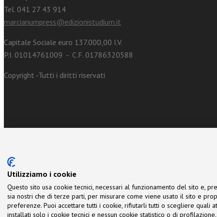
Tel. 041 27 43 914
marcianumpress@edizionistudium.it
Capitale Sociale euro 137.000,00 I.V.
P.I. 01014761009 - C.F. 01786320588
Copyright -Tutti i diritti riservati
Utilizziamo i cookie
Questo sito usa cookie tecnici, necessari al funzionamento del sito e, pre
sia nostri che di terze parti, per misurare come viene usato il sito e prop
preferenze. Puoi accettare tutti i cookie, rifiutarli tutti o scegliere quali
installati solo i cookie tecnici e nessun cookie statistico o di profilazio