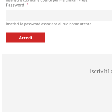
Inserisci il tuo nome utente per Marcianum Press.
Password:
*
Inserisci la password associata al tuo nome utente.
Iscrivit