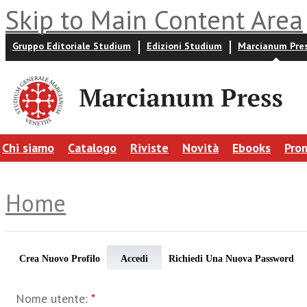
Skip to Main Content Area
Gruppo Editoriale Studium
Edizioni Studium
Marcianum Pre
Chi siamo
Catalogo
Riviste
Novità
Ebooks
Pro
Home
Crea Nuovo Profilo
Accedi
Richiedi Una Nuova Password
Nome utente:
*