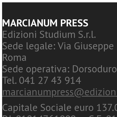
MARCIANUM PRESS
Edizioni Studium S.r.l.
Sede legale: Via Giuseppe 
Roma
Sede operativa: Dorsoduro
Tel. 041 27 43 914
marcianumpress@edizioni
Capitale Sociale euro 137.0