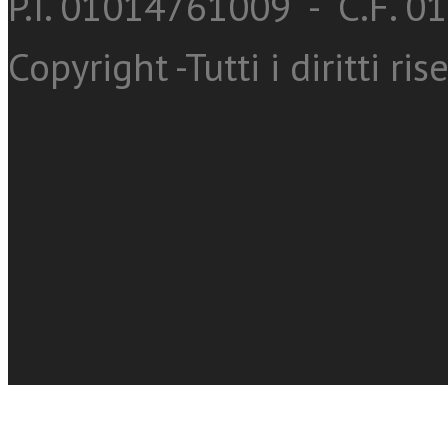
P.I. 01014761009 - C.F. 
Copyright -Tutti i diritti ris