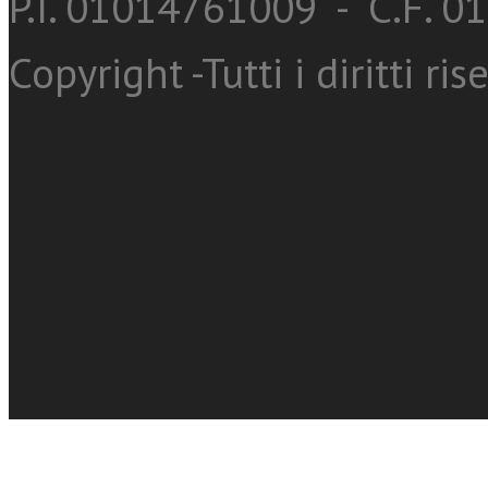
P.I. 01014761009 - C.F. 
Copyright -Tutti i diritti ris