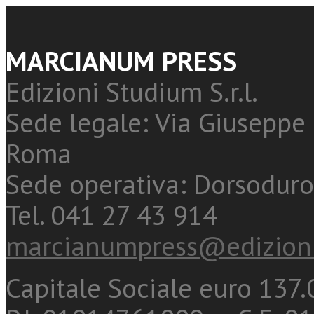
MARCIANUM PRESS
Edizioni Studium S.r.l.
Sede legale: Via Giuseppe 
Roma
Sede operativa: Dorsoduro
Tel. 041 27 43 914
marcianumpress@edizioni
Capitale Sociale euro 137.0