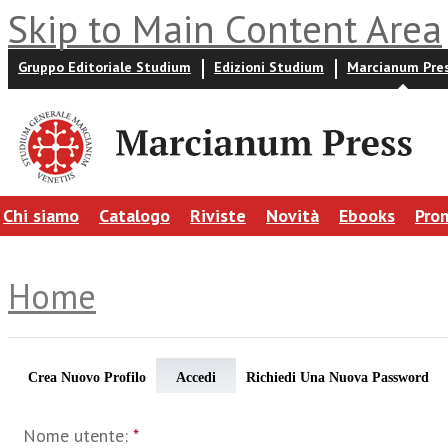
Skip to Main Content Area
Gruppo Editoriale Studium
Edizioni Studium
Marcianum Pre
Chi siamo
Catalogo
Riviste
Novità
Ebooks
Pro
Home
Crea Nuovo Profilo
Accedi
Richiedi Una Nuova Password
Nome utente:
*