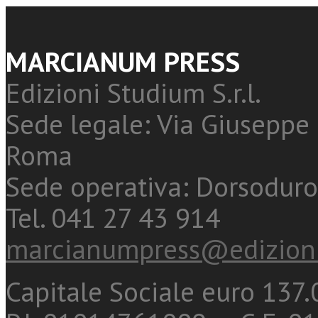
MARCIANUM PRESS
Edizioni Studium S.r.l.
Sede legale: Via Giuseppe 
Roma
Sede operativa: Dorsoduro
Tel. 041 27 43 914
marcianumpress@edizioni
Capitale Sociale euro 137.0