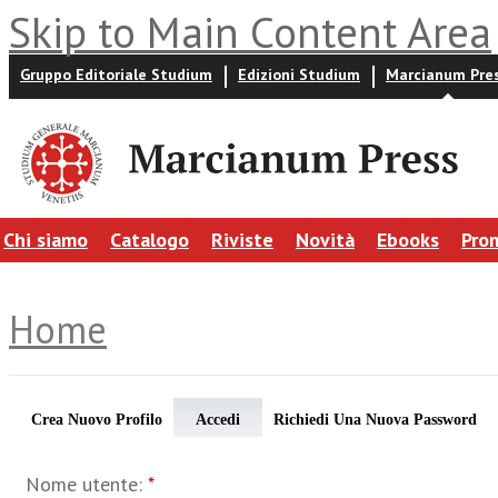
Skip to Main Content Area
Gruppo Editoriale Studium
Edizioni Studium
Marcianum Pre
Chi siamo
Catalogo
Riviste
Novità
Ebooks
Pro
Home
Crea Nuovo Profilo
Accedi
Richiedi Una Nuova Password
Nome utente:
*