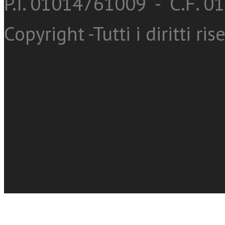
P.I. 01014761009 - C.F. 
Copyright -Tutti i diritti ris