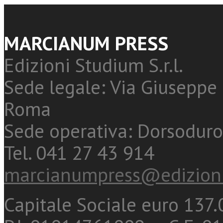
MARCIANUM PRESS
Edizioni Studium S.r.l.
Sede legale: Via Giuseppe 
Roma
Sede operativa: Dorsoduro
Tel. 041 27 43 914
marcianumpress@edizioni
Capitale Sociale euro 137.0