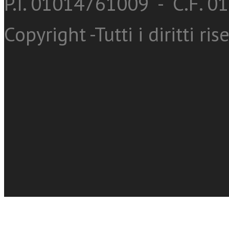
P.I. 01014761009 - C.F. 
Copyright -Tutti i diritti ris