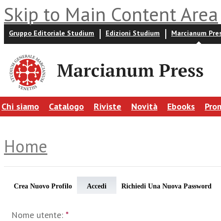
Skip to Main Content Area
Gruppo Editoriale Studium
Edizioni Studium
Marcianum Pre
Chi siamo
Catalogo
Riviste
Novità
Ebooks
Pro
Home
Crea Nuovo Profilo
Accedi
Richiedi Una Nuova Password
Nome utente:
*