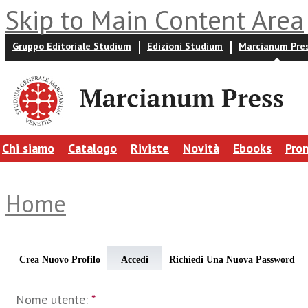
Skip to Main Content Area
Gruppo Editoriale Studium
Edizioni Studium
Marcianum Pre
Chi siamo
Catalogo
Riviste
Novità
Ebooks
Pro
Home
Crea Nuovo Profilo
Accedi
Richiedi Una Nuova Password
Nome utente:
*