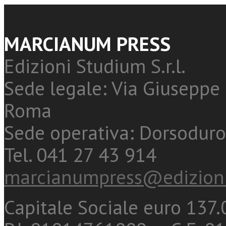
MARCIANUM PRESS
Edizioni Studium S.r.l.
Sede legale: Via Giuseppe 
Roma
Sede operativa: Dorsoduro
Tel. 041 27 43 914
marcianumpress@edizioni
Capitale Sociale euro 137.0