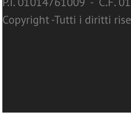
P.I. 01014761009 - C.F. 
Copyright -Tutti i diritti ris