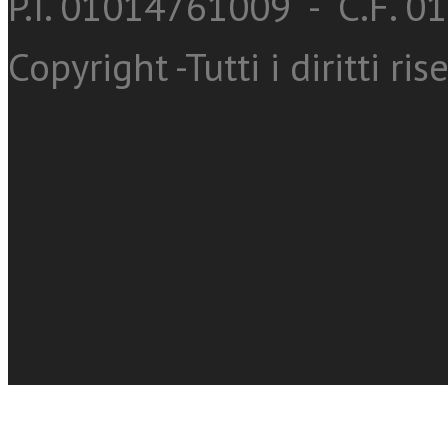
P.I. 01014761009 - C.F. 
Copyright -Tutti i diritti ris