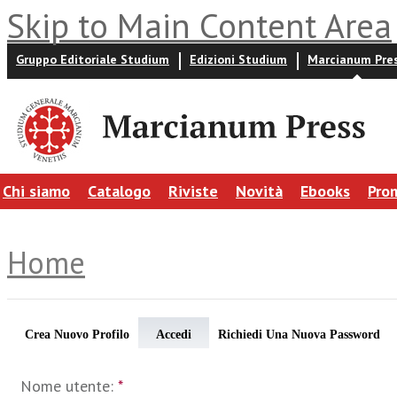
Skip to Main Content Area
Gruppo Editoriale Studium
Edizioni Studium
Marcianum Pre
Chi siamo
Catalogo
Riviste
Novità
Ebooks
Pro
Home
Crea Nuovo Profilo
Accedi
Richiedi Una Nuova Password
Nome utente:
*