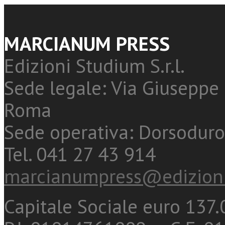
MARCIANUM PRESS
Edizioni Studium S.r.l.
Sede legale: Via Giuseppe 
Roma
Sede operativa: Dorsoduro
Tel. 041 27 43 914
marcianumpress@edizioni
Capitale Sociale euro 137.0