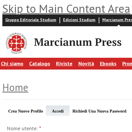
Skip to Main Content Area
Gruppo Editoriale Studium
Edizioni Studium
Marcianum Pre
Chi siamo
Catalogo
Riviste
Novità
Ebooks
Pro
Home
Crea Nuovo Profilo
Accedi
Richiedi Una Nuova Password
Nome utente:
*