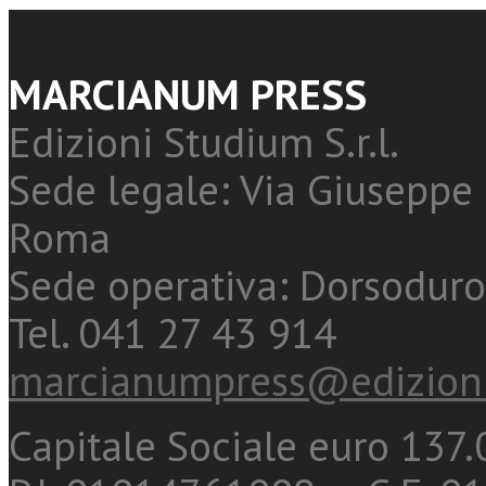
MARCIANUM PRESS
Edizioni Studium S.r.l.
Sede legale: Via Giuseppe 
Roma
Sede operativa: Dorsoduro
Tel. 041 27 43 914
marcianumpress@edizioni
Capitale Sociale euro 137.0